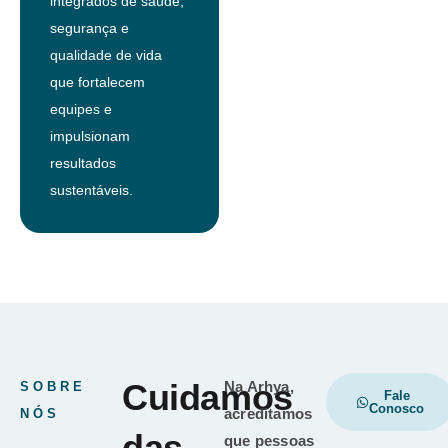
integrados de saúde,
segurança e
qualidade de vida
que fortalecem
equipes e
impulsionam
resultados
sustentáveis.
Cuidamos
Na Arhya,
SOBRE
Fale
Conosco
acreditamos
NÓS
das
que pessoas