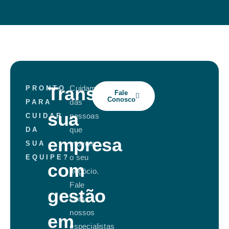
Transforme
Cuidamos
PRONTO
Fale
Conosco
das
PARA
sua
pessoas
CUIDAR
que
DA
empresa
movem
SUA
o seu
EQUIPE?
com
negócio.
Fale
gestão
com
nossos
em
especialistas