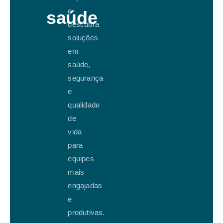
e
saúde
descubra
soluções
em
saúde,
segurança
e
qualidade
de
vida
para
equipes
mais
engajadas
e
produtivas.