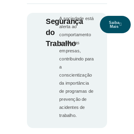
A sociedade está
Segurança
Saiba
alerta ao
Mais
do
comportamento
Trabalho
social das
empresas,
contribuindo para
a
conscientização
da importância
de programas de
prevenção de
acidentes de
trabalho.