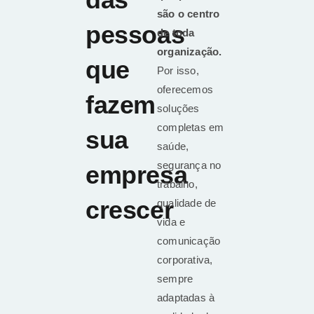
são o centro
pessoas
de toda
organização.
que
Por isso,
oferecemos
fazem
soluções
completas em
sua
saúde,
segurança no
empresa
trabalho,
crescer
qualidade de
vida e
comunicação
corporativa,
sempre
adaptadas à