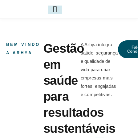
Gestão
A Arhya integra
BEM VINDO
Fal
Cono
saúde, segurança
A ARHYA
em
e qualidade de
vida para criar
saúde
empresas mais
fortes, engajadas
para
e competitivas.
resultados
sustentáveis