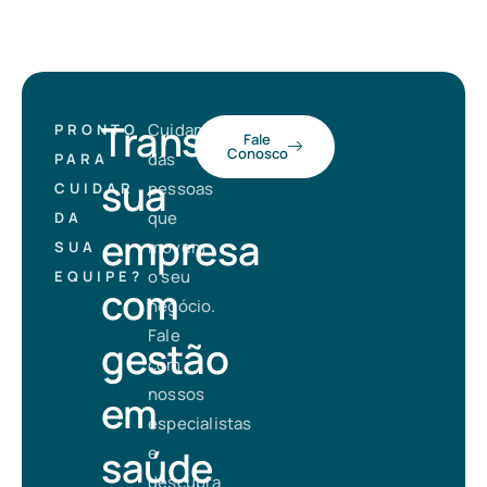
Transforme
Cuidamos
PRONTO
Fale
Conosco
das
PARA
sua
pessoas
CUIDAR
que
DA
empresa
movem
SUA
o seu
EQUIPE?
com
negócio.
Fale
gestão
com
nossos
em
especialistas
saúde
e
descubra