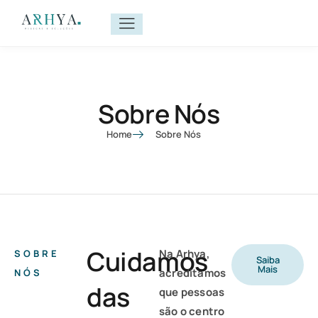
Sobre Nós
Home
Sobre Nós
Cuidamos
Na Arhya,
SOBRE
Saiba
Mais
acreditamos
NÓS
das
que pessoas
são o centro