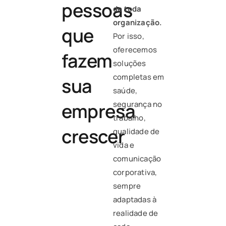
pessoas
de toda
organização.
que
Por isso,
oferecemos
fazem
soluções
completas em
sua
saúde,
empresa
segurança no
trabalho,
crescer
qualidade de
vida e
comunicação
corporativa,
sempre
adaptadas à
realidade de