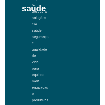
e
saúde
descubra
soluções
em
saúde,
segurança
e
qualidade
de
vida
para
equipes
mais
engajadas
e
produtivas.