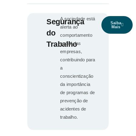
A sociedade está
Segurança
Saiba
alerta ao
Mais
do
comportamento
Trabalho
social das
empresas,
contribuindo para
a
conscientização
da importância
de programas de
prevenção de
acidentes de
trabalho.