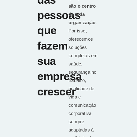
são o centro
pessoas
de toda
organização.
que
Por isso,
oferecemos
fazem
soluções
completas em
sua
saúde,
segurança no
empresa
trabalho,
crescer
qualidade de
vida e
comunicação
corporativa,
sempre
adaptadas à