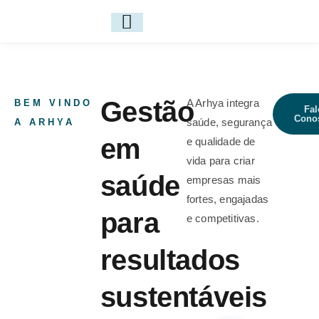
Gestão
A Arhya integra
BEM VINDO
Fal
Cono
saúde, segurança
A ARHYA
em
e qualidade de
vida para criar
saúde
empresas mais
fortes, engajadas
para
e competitivas.
resultados
sustentáveis