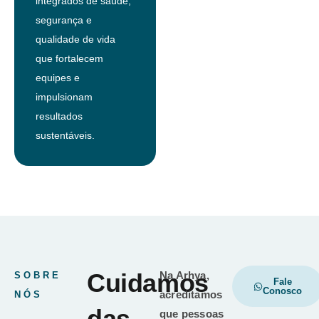
integrados de saúde,
segurança e
qualidade de vida
que fortalecem
equipes e
impulsionam
resultados
sustentáveis.
Cuidamos
Na Arhya,
SOBRE
Fale
Conosco
acreditamos
NÓS
das
que pessoas