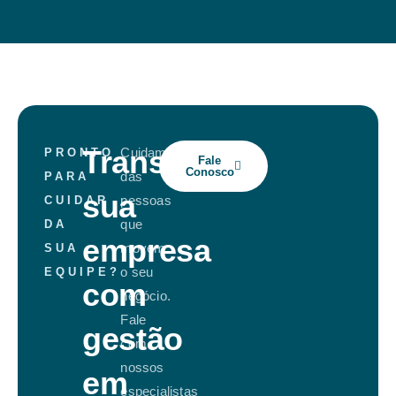
Transforme
Cuidamos
PRONTO
Fale
Conosco
das
PARA
sua
pessoas
CUIDAR
que
DA
empresa
movem
SUA
o seu
EQUIPE?
com
negócio.
Fale
gestão
com
nossos
em
especialistas